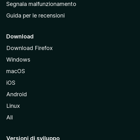
r
Segnala malfunzionamento
i
i
Guida per le recensioni
n
c
i
Download
p
Download Firefox
a
Windows
l
e
macOS
d
iOS
e
l
Android
s
Linux
i
All
t
o
M
Versioni di sviluppo