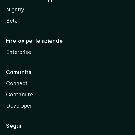
o
Nightly
z
i
Beta
l
l
Firefox per le aziende
a
Enterprise
Comunità
Connect
Contribute
Developer
Segui