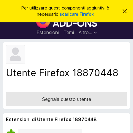
C
Accedi
Per utilizzare questi componenti aggiuntivi è
C
e
necessario
scaricare Firefox
h
C
r
i
o
u
c
d
m
Estensioni
Temi
Altro…
a
i
p
q
u
o
e
n
s
t
e
o
n
a
Utente Firefox 18870448
v
t
v
i
i
s
a
o
g
Segnala questo utente
g
i
u
Estensioni di Utente Firefox 18870448
n
t