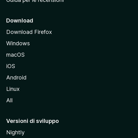
n
c
i
Download
p
Download Firefox
a
Windows
l
e
macOS
d
iOS
e
l
Android
s
Linux
i
All
t
o
M
Versioni di sviluppo
o
Nightly
z