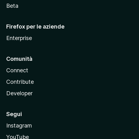
i
Beta
l
l
Firefox per le aziende
a
Enterprise
Comunità
Connect
Contribute
Developer
Segui
Instagram
YouTube