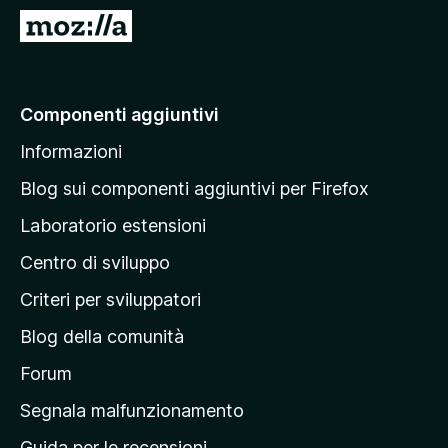
i
V
v
a
i
i
p
a
Componenti aggiuntivi
e
l
r
Informazioni
l
F
a
i
Blog sui componenti aggiuntivi per Firefox
r
p
Laboratorio estensioni
e
a
f
Centro di sviluppo
g
o
i
Criteri per sviluppatori
x
n
Blog della comunità
a
p
Forum
r
Segnala malfunzionamento
i
Guida per le recensioni