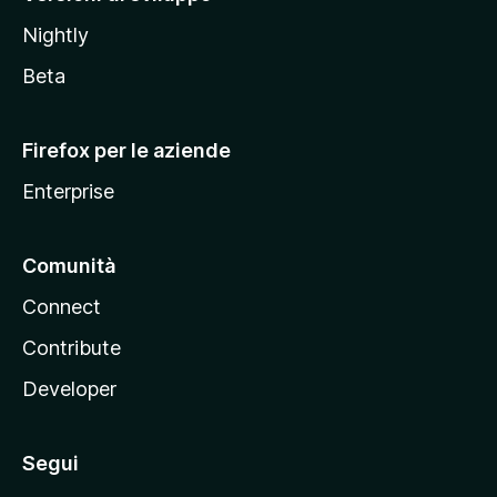
o
Nightly
z
i
Beta
l
l
Firefox per le aziende
a
Enterprise
Comunità
Connect
Contribute
Developer
Segui