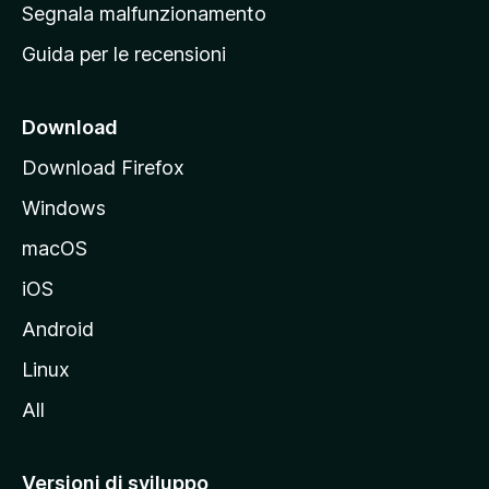
r
Segnala malfunzionamento
i
i
Guida per le recensioni
n
c
i
Download
p
Download Firefox
a
Windows
l
e
macOS
d
iOS
e
l
Android
s
Linux
i
All
t
o
M
Versioni di sviluppo