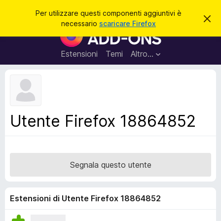
C
Accedi
Per utilizzare questi componenti aggiuntivi è
C
e
necessario
scaricare Firefox
h
C
r
i
o
u
c
d
m
Estensioni
Temi
Altro…
a
i
p
q
u
o
e
n
s
t
e
o
n
a
Utente Firefox 18864852
v
t
v
i
i
s
a
o
g
Segnala questo utente
g
i
u
Estensioni di Utente Firefox 18864852
n
t