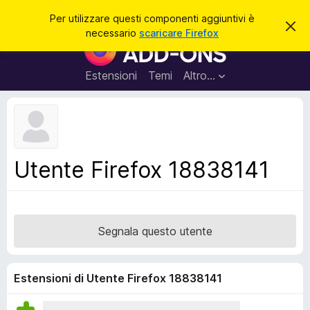
C
Accedi
Per utilizzare questi componenti aggiuntivi è
C
e
necessario
scaricare Firefox
h
C
r
i
o
u
c
d
m
Estensioni
Temi
Altro…
a
i
p
q
u
o
e
n
s
t
e
o
n
a
Utente Firefox 18838141
v
t
v
i
i
s
a
o
g
Segnala questo utente
g
i
u
Estensioni di Utente Firefox 18838141
n
t