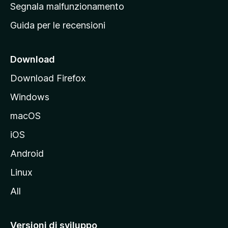
r
Segnala malfunzionamento
i
i
Guida per le recensioni
n
c
i
Download
p
Download Firefox
a
Windows
l
e
macOS
d
iOS
e
l
Android
s
Linux
i
All
t
o
M
Versioni di sviluppo