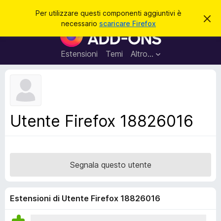
C
Accedi
Per utilizzare questi componenti aggiuntivi è
C
e
necessario
scaricare Firefox
h
C
r
i
o
u
c
d
m
Estensioni
Temi
Altro…
a
i
p
q
u
o
e
n
s
t
e
o
n
a
Utente Firefox 18826016
v
t
v
i
i
s
a
o
g
Segnala questo utente
g
i
u
Estensioni di Utente Firefox 18826016
n
t