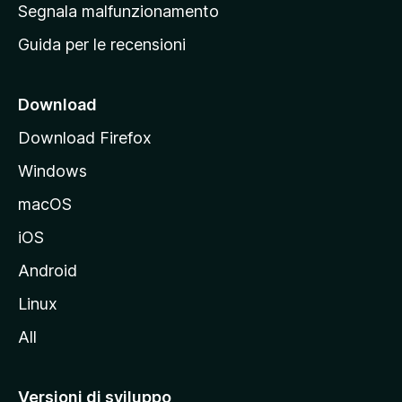
r
Segnala malfunzionamento
i
i
Guida per le recensioni
n
c
i
Download
p
Download Firefox
a
Windows
l
e
macOS
d
iOS
e
l
Android
s
Linux
i
All
t
o
M
Versioni di sviluppo