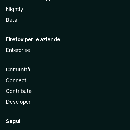
o
Nightly
z
i
Beta
l
l
Firefox per le aziende
a
Enterprise
Comunità
Connect
Contribute
Developer
Segui