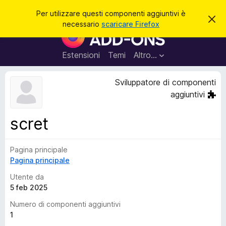
C
Accedi
Per utilizzare questi componenti aggiuntivi è
C
e
necessario
scaricare Firefox
h
C
r
i
o
u
c
d
m
Estensioni
Temi
Altro…
a
i
p
q
u
o
Sviluppatore di componenti
e
n
s
aggiuntivi
t
e
o
n
a
scret
v
t
v
i
i
s
Pagina principale
a
o
Pagina principale
g
g
Utente da
i
5 feb 2025
u
Numero di componenti aggiuntivi
n
1
t