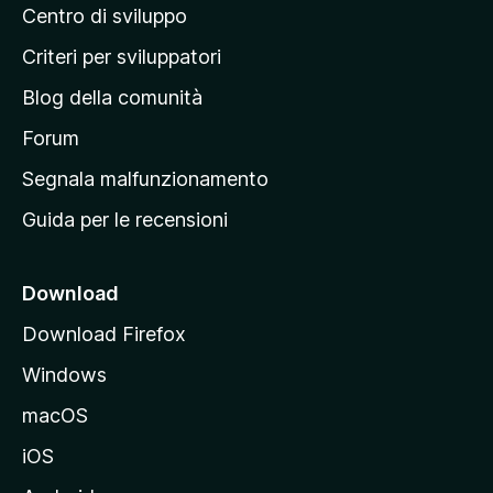
l
o
Centro di sviluppo
g
u
n
t
i
i
Criteri per sviluppatori
a
n
z
Blog della comunità
a
i
p
Forum
o
n
r
Segnala malfunzionamento
i
i
Guida per le recensioni
n
c
i
Download
p
Download Firefox
a
Windows
l
e
macOS
d
iOS
e