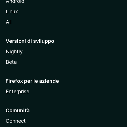
l
Android
s
Linux
i
All
t
o
M
Versioni di sviluppo
o
Nightly
z
i
Beta
l
l
Firefox per le aziende
a
Enterprise
Comunità
Connect