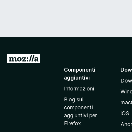
V
a
Componenti
Dow
i
aggiuntivi
Down
a
Informazioni
l
Win
l
Blog sui
mac
a
componenti
p
iOS
aggiuntivi per
a
Firefox
Andr
g