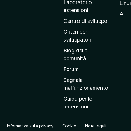
Laboratorio
Linu
i
estensioni
n
All
a
Centro di sviluppo
p
Criteri per
r
sviluppatori
i
Blog della
n
comunità
c
i
Forum
p
Segnala
a
malfunzionamento
l
Guida per le
e
recensioni
d
e
l
Informativa sulla privacy
Cookie
Note legali