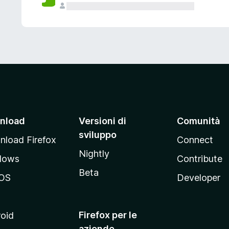
nload
Versioni di
Comunità
sviluppo
load Firefox
Connect
Nightly
dows
Contribute
Beta
OS
Developer
Firefox per le
oid
aziende