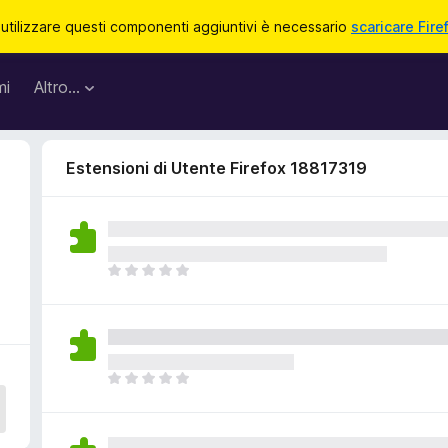
 utilizzare questi componenti aggiuntivi è necessario
scaricare Fire
mi
Altro…
Estensioni di Utente Firefox 18817319
N
o
n
c
i
s
N
o
o
n
n
o
c