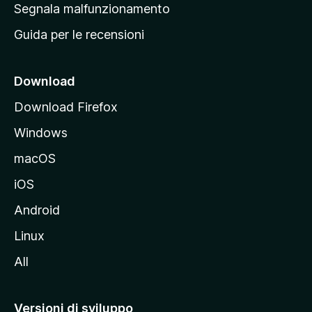
r
Segnala malfunzionamento
i
i
Guida per le recensioni
n
c
i
Download
p
Download Firefox
a
Windows
l
e
macOS
d
iOS
e
l
Android
s
Linux
i
All
t
o
M
Versioni di sviluppo