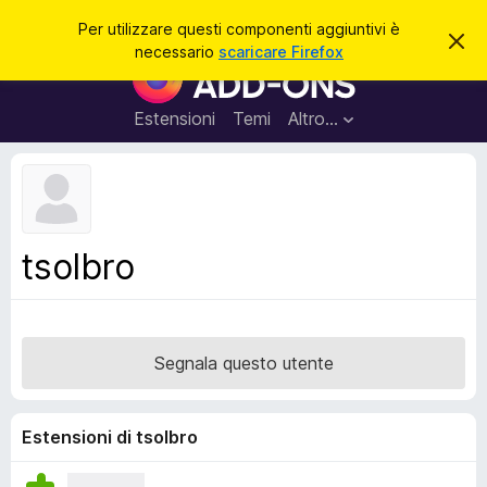
C
Accedi
Per utilizzare questi componenti aggiuntivi è
C
e
necessario
scaricare Firefox
h
C
r
i
o
u
c
d
m
Estensioni
Temi
Altro…
a
i
p
q
u
o
e
n
s
t
e
o
n
a
tsolbro
v
t
v
i
i
s
a
o
g
Segnala questo utente
g
i
u
Estensioni di tsolbro
n
t