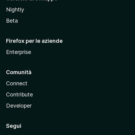
o
Nightly
z
i
Beta
l
l
Firefox per le aziende
a
Enterprise
Comunità
Connect
Contribute
Developer
Segui