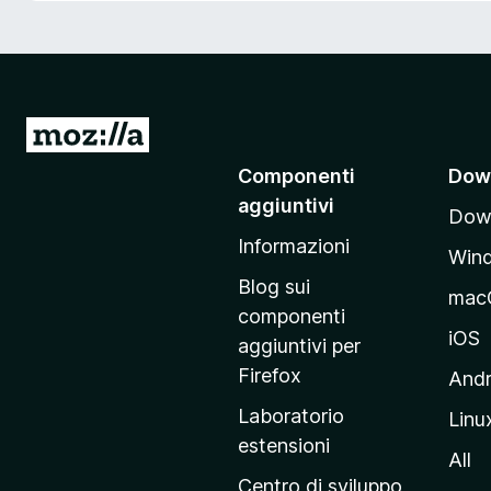
i
v
i
p
e
V
r
a
Componenti
Dow
F
i
i
aggiuntivi
Down
a
r
Informazioni
l
e
Win
l
f
Blog sui
mac
o
a
componenti
x
p
iOS
aggiuntivi per
a
Firefox
Andr
g
Laboratorio
Linu
i
estensioni
n
All
a
Centro di sviluppo