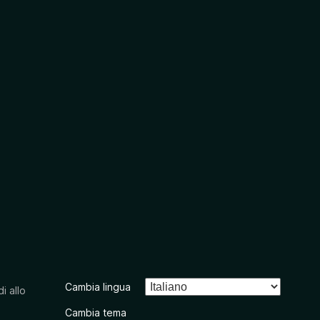
Cambia lingua
i allo
Cambia tema