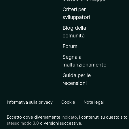
p
Criteri per
r
sviluppatori
i
Blog della
n
comunità
c
i
Forum
p
Segnala
a
malfunzionamento
l
Guida per le
e
recensioni
d
e
l
Informativa sulla privacy
Cookie
Note legali
s
i
Eccetto dove diversamente
indicato
, i contenuti su questo sito
t
stesso modo 3.0
o versioni successive.