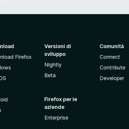
nload
Versioni di
Comunità
sviluppo
load Firefox
Connect
Nightly
dows
Contribute
Beta
OS
Developer
Firefox per le
oid
aziende
x
Enterprise