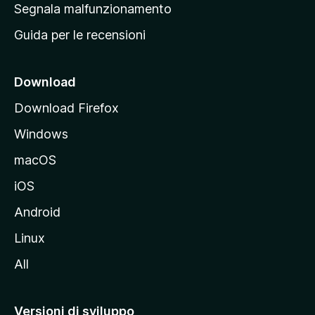
r
Segnala malfunzionamento
i
i
Guida per le recensioni
n
c
i
Download
p
Download Firefox
a
Windows
l
e
macOS
d
iOS
e
l
Android
s
Linux
i
All
t
o
M
Versioni di sviluppo