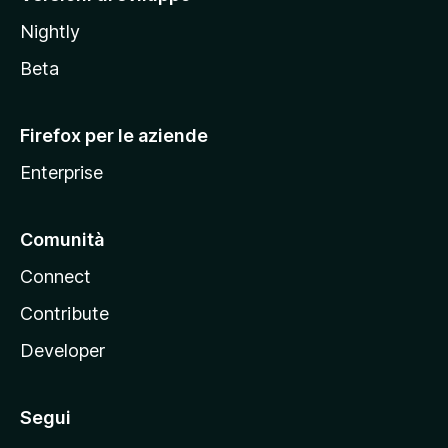
o
Nightly
z
i
Beta
l
l
Firefox per le aziende
a
Enterprise
Comunità
Connect
Contribute
Developer
Segui