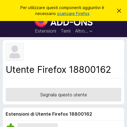
C
Accedi
Per utilizzare questi componenti aggiuntivi è
C
e
necessario
scaricare Firefox
h
C
r
i
o
u
c
d
m
Estensioni
Temi
Altro…
a
i
p
q
u
o
e
n
s
t
e
o
n
a
Utente Firefox 18800162
v
t
v
i
i
s
a
o
g
Segnala questo utente
g
i
u
Estensioni di Utente Firefox 18800162
n
t