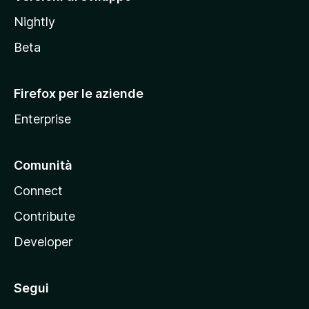
o
Nightly
z
i
Beta
l
l
Firefox per le aziende
a
Enterprise
Comunità
Connect
Contribute
Developer
Segui