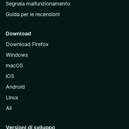
r
Segnala malfunzionamento
i
i
Guida per le recensioni
n
c
i
Download
p
Download Firefox
a
Windows
l
e
macOS
d
iOS
e
l
Android
s
Linux
i
All
t
o
M
Versioni di sviluppo