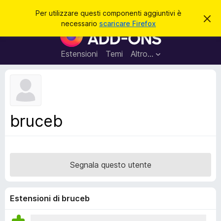
C
Accedi
Per utilizzare questi componenti aggiuntivi è
C
e
necessario
scaricare Firefox
h
C
r
i
o
u
c
d
m
Estensioni
Temi
Altro…
a
i
p
q
u
o
e
n
s
t
e
o
n
a
bruceb
v
t
v
i
i
s
a
o
g
Segnala questo utente
g
i
u
Estensioni di bruceb
n
t