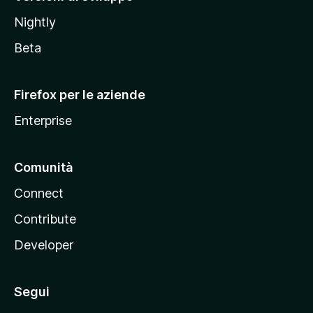
o
Nightly
z
i
Beta
l
l
Firefox per le aziende
a
Enterprise
Comunità
Connect
Contribute
Developer
Segui