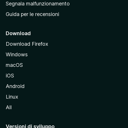
r
Segnala malfunzionamento
i
i
Guida per le recensioni
n
c
i
Download
p
Download Firefox
a
Windows
l
e
macOS
d
iOS
e
l
Android
s
Linux
i
All
t
o
M
Versioni di sviluppo