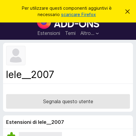
C
Accedi
Per utilizzare questi componenti aggiuntivi è
C
e
necessario
scaricare Firefox
h
C
r
i
o
u
c
d
m
Estensioni
Temi
Altro…
a
i
p
q
u
o
e
n
s
t
e
o
n
a
lele__2007
v
t
v
i
i
s
a
o
g
Segnala questo utente
g
i
u
Estensioni di lele__2007
n
t