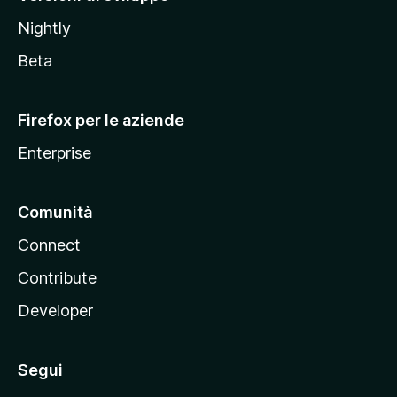
o
Nightly
z
i
Beta
l
l
Firefox per le aziende
a
Enterprise
Comunità
Connect
Contribute
Developer
Segui