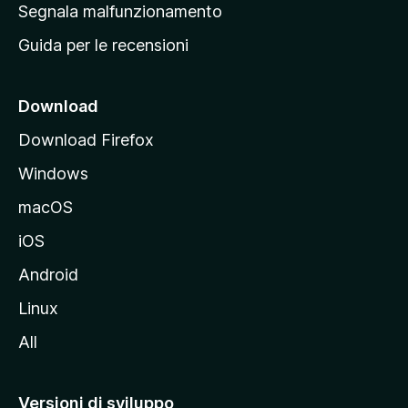
r
Segnala malfunzionamento
i
i
Guida per le recensioni
n
c
i
Download
p
Download Firefox
a
Windows
l
e
macOS
d
iOS
e
l
Android
s
Linux
i
All
t
o
M
Versioni di sviluppo