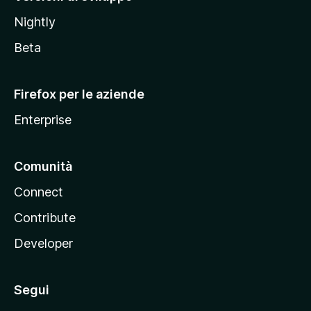
o
Nightly
z
i
Beta
l
l
Firefox per le aziende
a
Enterprise
Comunità
Connect
Contribute
Developer
Segui