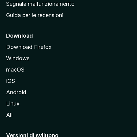
r
Segnala malfunzionamento
i
i
Guida per le recensioni
n
c
i
Download
p
Download Firefox
a
Windows
l
e
macOS
d
iOS
e
l
Android
s
Linux
i
All
t
o
M
Versioni di sviluppo