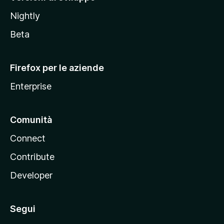
o
Nightly
z
i
Beta
l
l
Firefox per le aziende
a
Enterprise
Comunità
Connect
Contribute
Developer
Segui