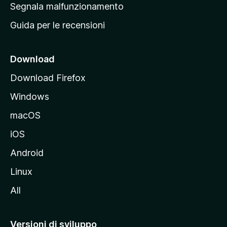
r
Segnala malfunzionamento
i
i
Guida per le recensioni
n
c
i
Download
p
Download Firefox
a
Windows
l
e
macOS
d
iOS
e
l
Android
s
Linux
i
All
t
o
M
Versioni di sviluppo