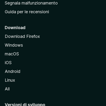
r
Segnala malfunzionamento
i
i
Guida per le recensioni
n
c
i
Download
p
Download Firefox
a
Windows
l
e
macOS
d
iOS
e
l
Android
s
Linux
i
All
t
o
M
Versioni di sviluppo