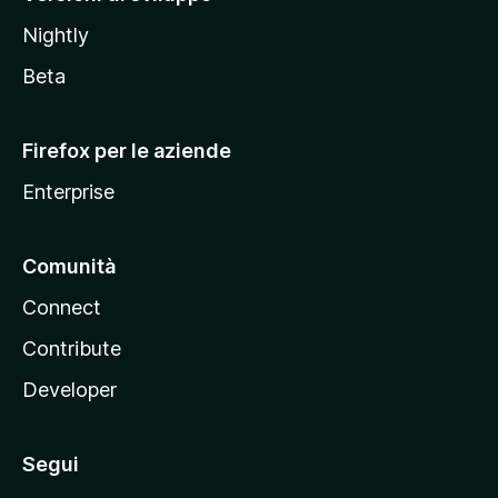
o
Nightly
z
i
Beta
l
l
Firefox per le aziende
a
Enterprise
Comunità
Connect
Contribute
Developer
Segui