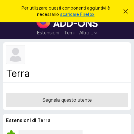
C
Accedi
Per utilizzare questi componenti aggiuntivi è
C
e
necessario
scaricare Firefox
h
C
r
i
o
u
c
d
m
Estensioni
Temi
Altro…
a
i
p
q
u
o
e
n
s
t
e
o
n
a
Terra
v
t
v
i
i
s
a
o
g
Segnala questo utente
g
i
u
Estensioni di Terra
n
t