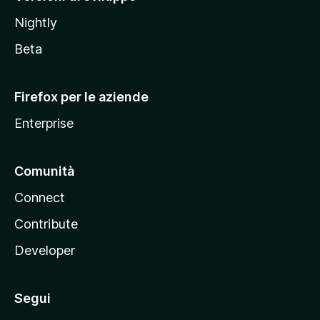
o
Nightly
z
i
Beta
l
l
Firefox per le aziende
a
Enterprise
Comunità
Connect
Contribute
Developer
Segui