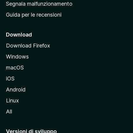
r
Segnala malfunzionamento
i
i
Guida per le recensioni
n
c
i
Download
p
Download Firefox
a
Windows
l
e
macOS
d
iOS
e
l
Android
s
Linux
i
All
t
o
M
Versioni di sviluppo