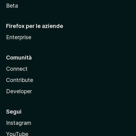
i
Beta
l
l
Firefox per le aziende
a
Enterprise
Comunità
Connect
Contribute
Developer
Segui
Instagram
YouTube