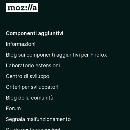
i
V
v
a
i
i
p
a
Componenti aggiuntivi
e
l
r
Informazioni
l
F
a
i
Blog sui componenti aggiuntivi per Firefox
r
p
Laboratorio estensioni
e
a
f
Centro di sviluppo
g
o
i
Criteri per sviluppatori
x
n
Blog della comunità
a
p
Forum
r
Segnala malfunzionamento
i
Guida per le recensioni