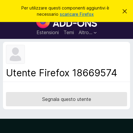
C
Accedi
Per utilizzare questi componenti aggiuntivi è
C
e
necessario
scaricare Firefox
h
C
r
i
o
u
c
d
m
Estensioni
Temi
Altro…
a
i
p
q
u
o
e
n
s
t
e
o
n
a
Utente Firefox 18669574
v
t
v
i
i
s
a
o
g
Segnala questo utente
g
i
u
n
t