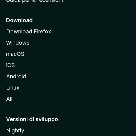
n
c
i
Download
p
Download Firefox
a
Windows
l
e
macOS
d
iOS
e
l
Android
s
Linux
i
All
t
o
M
Versioni di sviluppo
o
Nightly
z