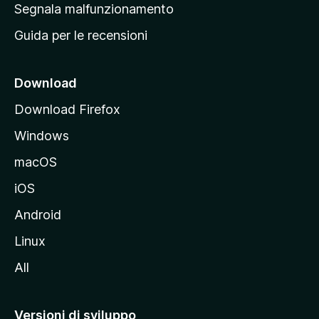
r
Segnala malfunzionamento
i
i
Guida per le recensioni
n
c
i
Download
p
Download Firefox
a
Windows
l
e
macOS
d
iOS
e
l
Android
s
Linux
i
All
t
o
M
Versioni di sviluppo