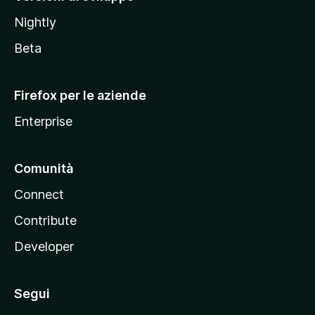
o
Nightly
z
i
Beta
l
l
Firefox per le aziende
a
Enterprise
Comunità
Connect
Contribute
Developer
Segui