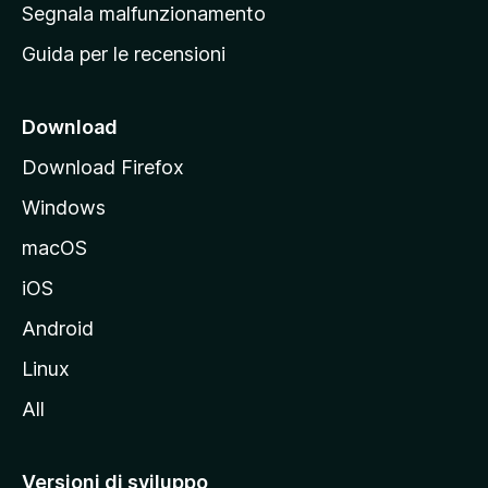
r
Segnala malfunzionamento
i
i
Guida per le recensioni
n
c
i
Download
p
Download Firefox
a
Windows
l
e
macOS
d
iOS
e
l
Android
s
Linux
i
All
t
o
M
Versioni di sviluppo