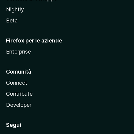
o
Nightly
z
i
Beta
l
l
Firefox per le aziende
a
Enterprise
Comunità
Connect
Contribute
Developer
Segui