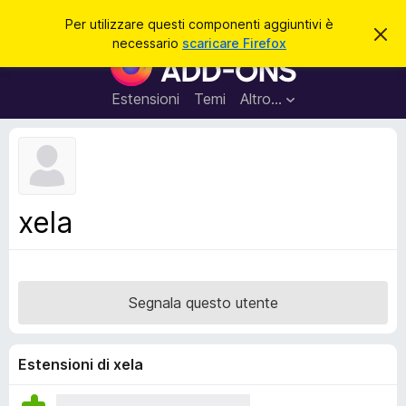
C
Accedi
Per utilizzare questi componenti aggiuntivi è
C
e
necessario
scaricare Firefox
h
C
r
i
o
u
c
d
m
Estensioni
Temi
Altro…
a
i
p
q
u
o
e
n
s
t
e
o
n
a
xela
v
t
v
i
i
s
a
o
g
Segnala questo utente
g
i
u
Estensioni di xela
n
t