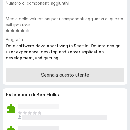
Numero di componenti aggiuntivi
i
1
v
Media delle valutazioni per i componenti aggiuntivi di questo
i
sviluppatore
p
V
e
a
Biografia
r
l
I'm a software developer living in Seattle. I'm into design,
F
u
user experience, desktop and server application
i
t
development, and gaming.
r
a
t
e
a
Segnala questo utente
f
4
o
,
x
1
Estensioni di Ben Hollis
s
u
5
N
o
n