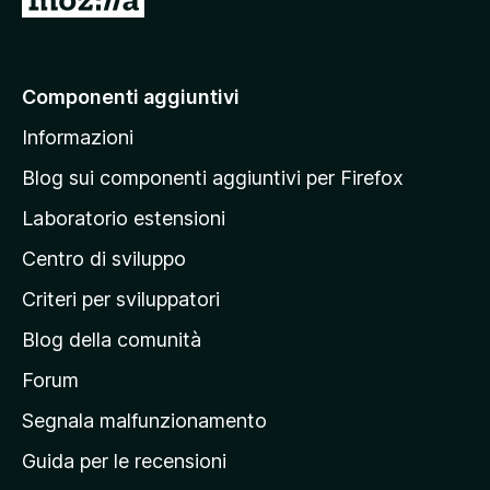
u
n
n
r
a
t
i
o
a
a
i
a
v
z
n
a
a
Componenti aggiuntivi
i
c
l
l
o
o
Informazioni
u
l
n
r
t
i
a
a
Blog sui componenti aggiuntivi per Firefox
a
v
p
z
Laboratorio estensioni
a
i
a
l
o
Centro di sviluppo
g
u
n
t
i
i
Criteri per sviluppatori
a
n
z
Blog della comunità
a
i
p
Forum
o
n
r
Segnala malfunzionamento
i
i
Guida per le recensioni
n