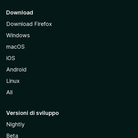
c
i
Download
p
Download Firefox
a
Windows
l
e
macOS
d
iOS
e
l
Android
s
Linux
i
All
t
o
M
Versioni di sviluppo
o
Nightly
z
i
Beta