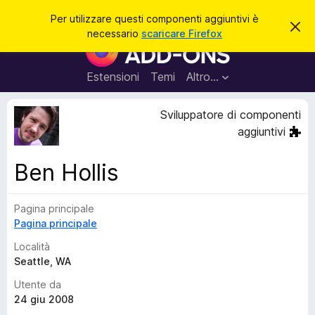
C
Accedi
Per utilizzare questi componenti aggiuntivi è
C
e
necessario
scaricare Firefox
h
C
r
i
o
u
c
d
m
Estensioni
Temi
Altro…
a
i
p
q
u
o
Sviluppatore di componenti
e
n
s
aggiuntivi
t
e
o
n
a
Ben Hollis
v
t
v
i
i
s
Pagina principale
a
o
Pagina principale
g
g
Località
i
Seattle, WA
u
Utente da
n
24 giu 2008
t