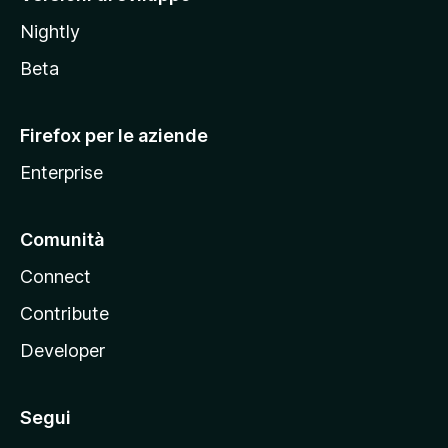
o
Nightly
z
i
Beta
l
l
Firefox per le aziende
a
Enterprise
Comunità
Connect
Contribute
Developer
Segui