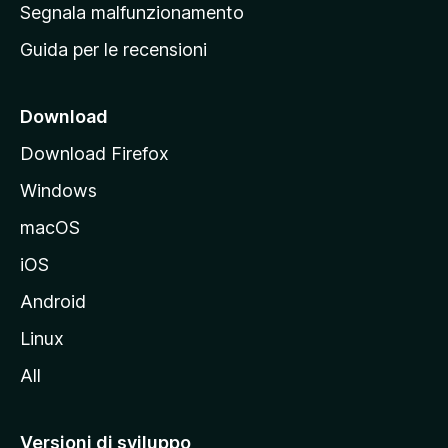
r
Segnala malfunzionamento
i
i
Guida per le recensioni
n
c
i
Download
p
Download Firefox
a
Windows
l
e
macOS
d
iOS
e
l
Android
s
Linux
i
All
t
o
M
Versioni di sviluppo