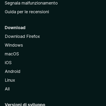
r
Segnala malfunzionamento
i
i
Guida per le recensioni
n
c
i
Download
p
Download Firefox
a
Windows
l
e
macOS
d
iOS
e
l
Android
s
Linux
i
All
t
o
M
Versioni di sviluppo