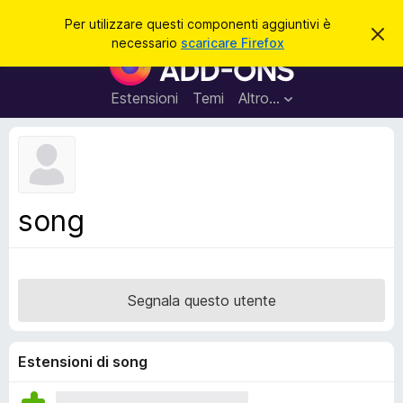
C
Accedi
Per utilizzare questi componenti aggiuntivi è
C
e
necessario
scaricare Firefox
h
C
r
i
o
u
c
d
m
Estensioni
Temi
Altro…
a
i
p
q
u
o
e
n
s
t
e
o
n
a
song
v
t
v
i
i
s
a
o
g
Segnala questo utente
g
i
u
Estensioni di song
n
t