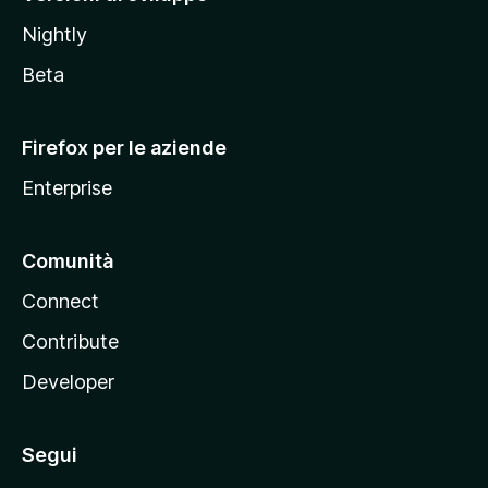
o
Nightly
z
i
Beta
l
l
Firefox per le aziende
a
Enterprise
Comunità
Connect
Contribute
Developer
Segui