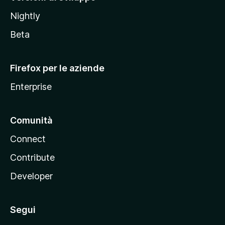
o
Nightly
z
i
Beta
l
l
Firefox per le aziende
a
Enterprise
Comunità
Connect
Contribute
Developer
Segui