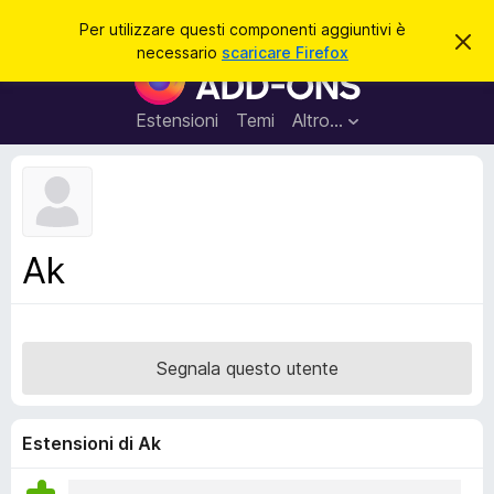
C
Accedi
Per utilizzare questi componenti aggiuntivi è
C
e
necessario
scaricare Firefox
h
C
r
i
o
u
c
d
m
Estensioni
Temi
Altro…
a
i
p
q
u
o
e
n
s
t
e
o
n
a
Ak
v
t
v
i
i
s
a
o
g
Segnala questo utente
g
i
u
Estensioni di Ak
n
t