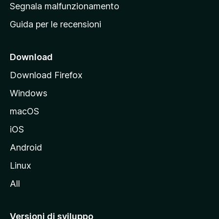
r
Segnala malfunzionamento
i
i
Guida per le recensioni
n
c
i
Download
p
Download Firefox
a
Windows
l
e
macOS
d
iOS
e
l
Android
s
Linux
i
All
t
o
M
Versioni di sviluppo