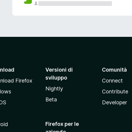
nload
Versioni di
Comunità
sviluppo
load Firefox
Connect
Nightly
dows
Contribute
Beta
OS
Developer
Firefox per le
oid
aziende