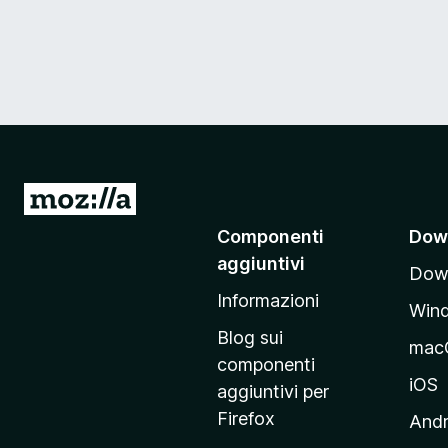
V
a
Componenti
Dow
i
aggiuntivi
Down
a
Informazioni
l
Win
l
Blog sui
mac
a
componenti
p
iOS
aggiuntivi per
a
Firefox
Andr
g