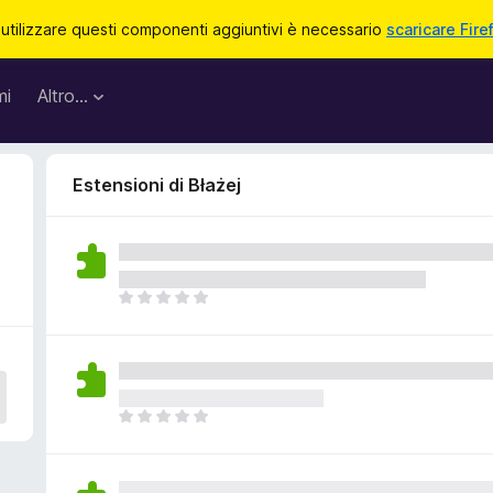
 utilizzare questi componenti aggiuntivi è necessario
scaricare Fire
mi
Altro…
Estensioni di Błażej
N
o
n
c
i
s
N
o
o
n
n
o
c