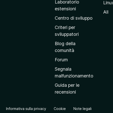
Laboratorio
Linu
i
estensioni
n
All
a
Centro di sviluppo
p
Criteri per
r
sviluppatori
i
Blog della
n
comunità
c
i
Forum
p
Segnala
a
malfunzionamento
l
Guida per le
e
recensioni
d
e
l
Informativa sulla privacy
Cookie
Note legali