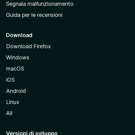
r
Segnala malfunzionamento
i
i
Guida per le recensioni
n
c
i
Download
p
Download Firefox
a
Windows
l
e
macOS
d
iOS
e
l
Android
s
Linux
i
All
t
o
M
Versioni di sviluppo