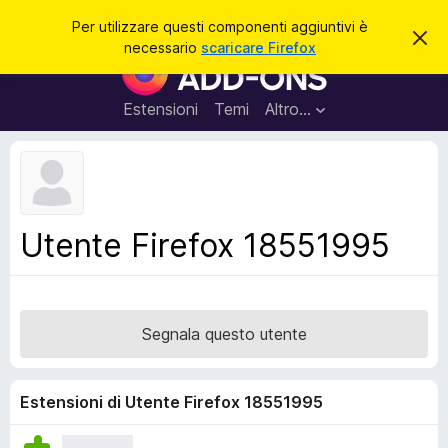
C
Accedi
Per utilizzare questi componenti aggiuntivi è
C
e
necessario
scaricare Firefox
h
C
r
i
o
u
c
d
m
Estensioni
Temi
Altro…
a
i
p
q
u
o
e
n
s
t
e
o
n
a
Utente Firefox 18551995
v
t
v
i
i
s
a
o
g
Segnala questo utente
g
i
u
Estensioni di Utente Firefox 18551995
n
t