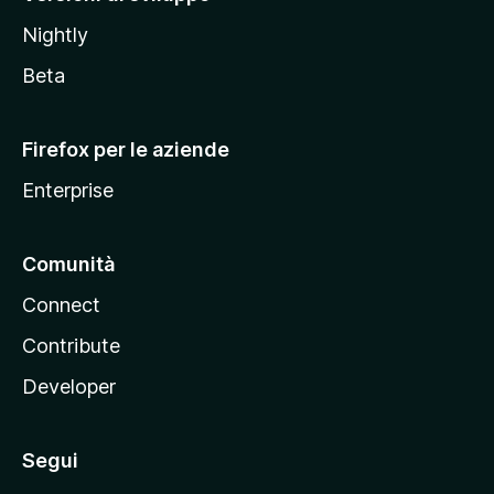
o
Nightly
z
i
Beta
l
l
Firefox per le aziende
a
Enterprise
Comunità
Connect
Contribute
Developer
Segui