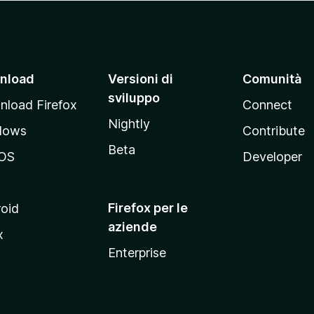
nload
Versioni di
Comunità
sviluppo
load Firefox
Connect
Nightly
dows
Contribute
Beta
OS
Developer
Firefox per le
oid
aziende
x
Enterprise