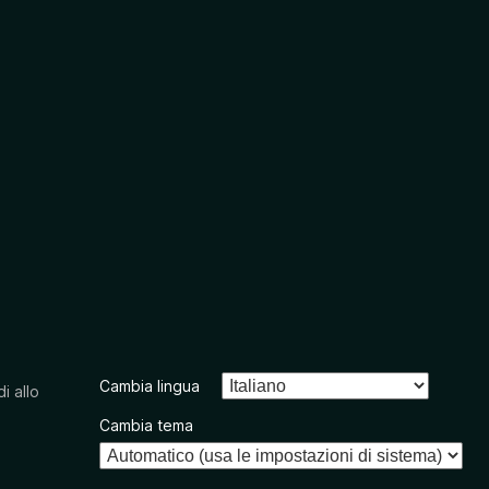
Cambia lingua
i allo
Cambia tema