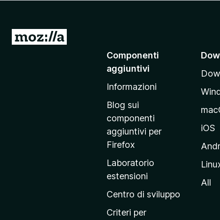
i
v
i
V
p
a
Componenti
Dow
e
i
r
aggiuntivi
Down
a
F
Informazioni
l
i
Win
l
r
Blog sui
mac
e
a
componenti
f
p
iOS
aggiuntivi per
o
a
Firefox
Andr
x
g
Laboratorio
Linu
i
estensioni
n
All
a
Centro di sviluppo
p
Criteri per