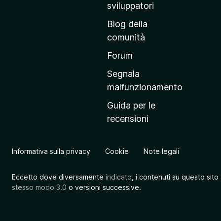
r
sviluppatori
i
Blog della
n
comunità
c
i
Forum
p
Segnala
a
malfunzionamento
l
Guida per le
e
recensioni
d
e
l
Informativa sulla privacy
Cookie
Note legali
s
i
Eccetto dove diversamente
indicato
, i contenuti su questo sito
t
stesso modo 3.0
o versioni successive.
o
M