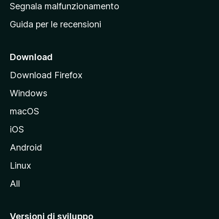
r
Segnala malfunzionamento
i
i
Guida per le recensioni
n
c
i
Download
p
Download Firefox
a
Windows
l
e
macOS
d
iOS
e
l
Android
s
Linux
i
All
t
o
M
Versioni di sviluppo