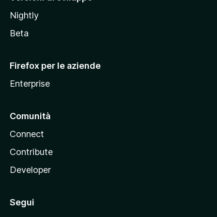
o
Nightly
z
i
Beta
l
l
Firefox per le aziende
a
Enterprise
Comunità
Connect
Contribute
Developer
Segui