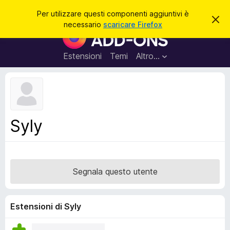
C
Accedi
Per utilizzare questi componenti aggiuntivi è
C
e
necessario
scaricare Firefox
h
C
r
i
o
u
c
d
m
Estensioni
Temi
Altro…
a
i
p
q
u
o
e
n
s
t
e
o
n
a
Syly
v
t
v
i
i
s
a
o
g
Segnala questo utente
g
i
u
Estensioni di Syly
n
t