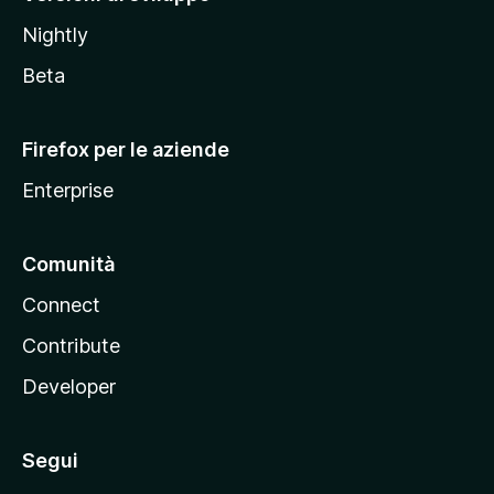
o
Nightly
z
i
Beta
l
l
Firefox per le aziende
a
Enterprise
Comunità
Connect
Contribute
Developer
Segui