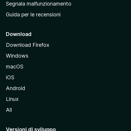
r
Segnala malfunzionamento
i
i
Guida per le recensioni
n
c
i
Download
p
Download Firefox
a
Windows
l
e
macOS
d
iOS
e
l
Android
s
Linux
i
All
t
o
M
Versioni di sviluppo