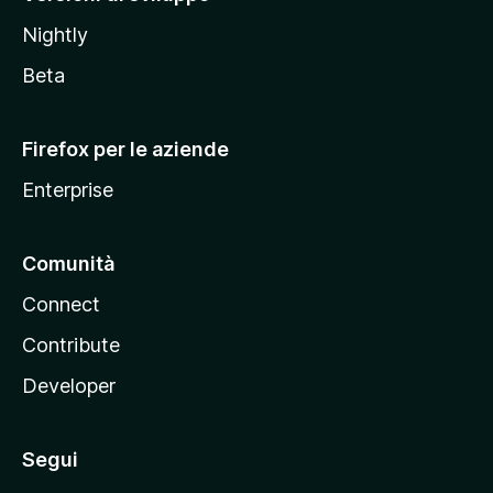
o
Nightly
z
i
Beta
l
l
Firefox per le aziende
a
Enterprise
Comunità
Connect
Contribute
Developer
Segui