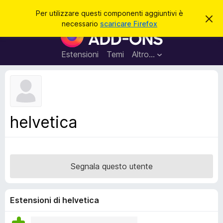
C
Accedi
Per utilizzare questi componenti aggiuntivi è
C
e
necessario
scaricare Firefox
h
C
r
i
o
u
c
d
m
Estensioni
Temi
Altro…
a
i
p
q
u
o
e
n
s
t
e
o
n
a
helvetica
v
t
v
i
i
s
a
o
g
Segnala questo utente
g
i
u
Estensioni di helvetica
n
t