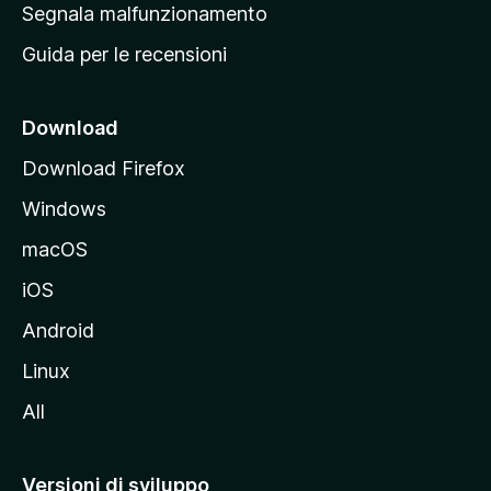
r
Segnala malfunzionamento
i
i
Guida per le recensioni
n
c
i
Download
p
Download Firefox
a
Windows
l
e
macOS
d
iOS
e
l
Android
s
Linux
i
All
t
o
M
Versioni di sviluppo