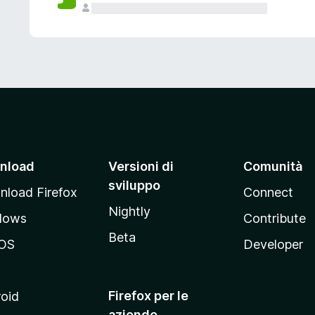
nload
Versioni di
Comunità
sviluppo
load Firefox
Connect
Nightly
dows
Contribute
Beta
OS
Developer
Firefox per le
oid
aziende