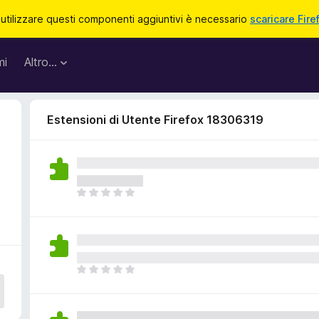
 utilizzare questi componenti aggiuntivi è necessario
scaricare Fire
mi
Altro…
Estensioni di Utente Firefox 18306319
N
o
n
c
i
s
N
o
o
n
n
o
c