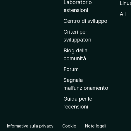
Laboratorio
Linu
i
estensioni
n
All
a
Centro di sviluppo
p
Criteri per
r
sviluppatori
i
Blog della
n
comunità
c
i
Forum
p
Segnala
a
malfunzionamento
l
Guida per le
e
recensioni
d
e
l
Informativa sulla privacy
Cookie
Note legali