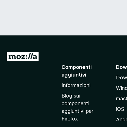
V
a
Componenti
Dow
i
aggiuntivi
Down
a
Informazioni
l
Win
l
Blog sui
mac
a
componenti
p
iOS
aggiuntivi per
a
Firefox
Andr
g