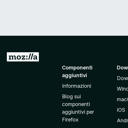
V
a
Componenti
Dow
i
aggiuntivi
Down
a
Informazioni
l
Win
l
Blog sui
mac
a
componenti
p
iOS
aggiuntivi per
a
Firefox
Andr
g