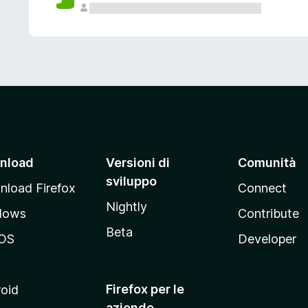
nload
Versioni di
Comunità
sviluppo
load Firefox
Connect
Nightly
dows
Contribute
Beta
OS
Developer
Firefox per le
oid
aziende