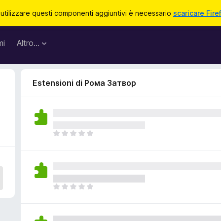
 utilizzare questi componenti aggiuntivi è necessario
scaricare Fire
mi
Altro…
Estensioni di Рома Затвор
N
o
n
c
i
s
N
o
o
n
n
o
c