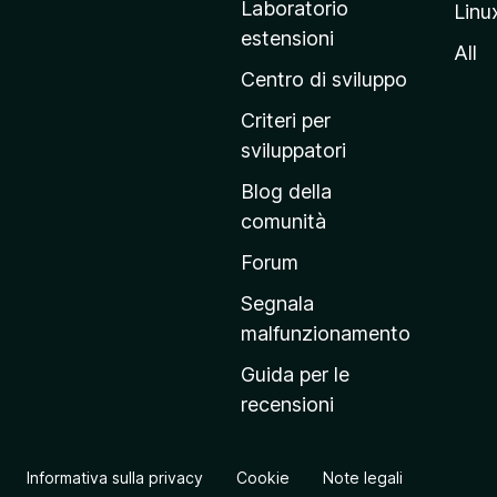
Laboratorio
Linu
i
estensioni
n
All
a
Centro di sviluppo
p
Criteri per
r
sviluppatori
i
Blog della
n
comunità
c
i
Forum
p
Segnala
a
malfunzionamento
l
Guida per le
e
recensioni
d
e
l
Informativa sulla privacy
Cookie
Note legali