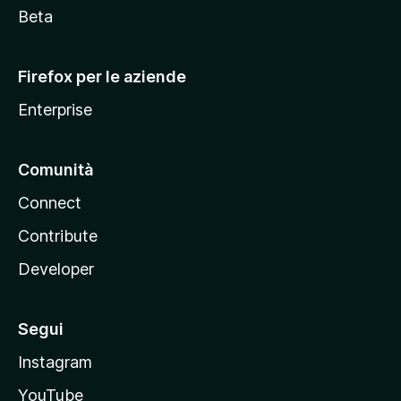
i
Beta
l
l
Firefox per le aziende
a
Enterprise
Comunità
Connect
Contribute
Developer
Segui
Instagram
YouTube