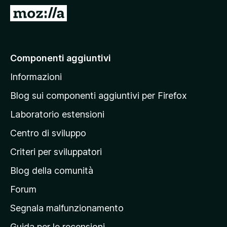
i
V
v
a
i
i
p
a
Componenti aggiuntivi
e
l
r
Informazioni
l
F
a
i
Blog sui componenti aggiuntivi per Firefox
r
p
Laboratorio estensioni
e
a
f
Centro di sviluppo
g
o
i
Criteri per sviluppatori
x
n
Blog della comunità
a
p
Forum
r
Segnala malfunzionamento
i
Guida per le recensioni