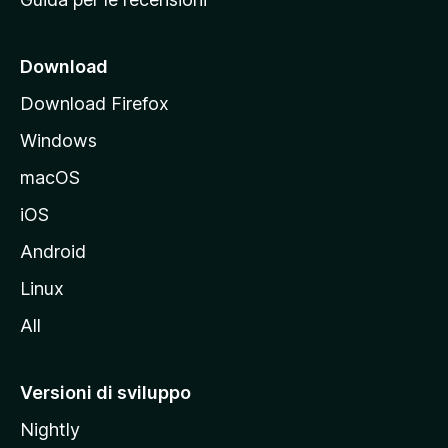
n
c
i
Download
p
Download Firefox
a
Windows
l
e
macOS
d
iOS
e
l
Android
s
Linux
i
All
t
o
M
Versioni di sviluppo
o
Nightly
z