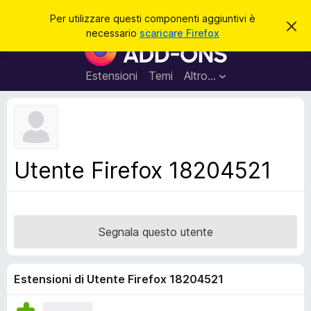
C
Accedi
Per utilizzare questi componenti aggiuntivi è
C
e
necessario
scaricare Firefox
h
C
r
i
o
u
c
d
m
Estensioni
Temi
Altro…
a
i
p
q
u
o
e
n
s
t
e
o
n
a
Utente Firefox 18204521
v
t
v
i
i
s
a
o
g
Segnala questo utente
g
i
u
Estensioni di Utente Firefox 18204521
n
t