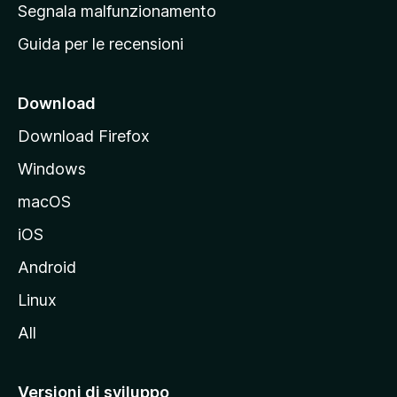
r
Segnala malfunzionamento
i
i
Guida per le recensioni
n
c
i
Download
p
Download Firefox
a
Windows
l
e
macOS
d
iOS
e
l
Android
s
Linux
i
All
t
o
M
Versioni di sviluppo