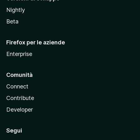
o
Nightly
z
i
Beta
l
l
Firefox per le aziende
a
Enterprise
Comunità
Connect
Contribute
Developer
Segui