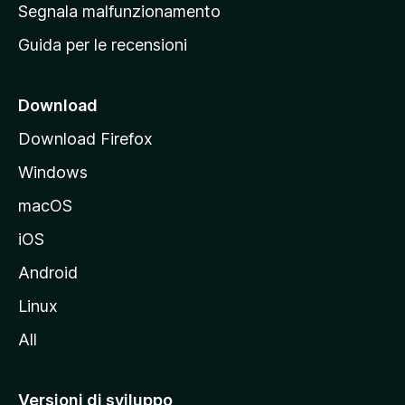
r
Segnala malfunzionamento
i
i
Guida per le recensioni
n
c
i
Download
p
Download Firefox
a
Windows
l
e
macOS
d
iOS
e
l
Android
s
Linux
i
All
t
o
M
Versioni di sviluppo