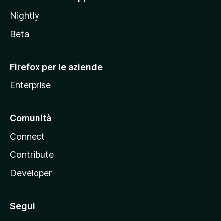
o
Nightly
z
i
Beta
l
l
Firefox per le aziende
a
Enterprise
Comunità
Connect
Contribute
Developer
Segui