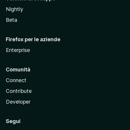
o
Nightly
z
i
Beta
l
l
Firefox per le aziende
a
Enterprise
Comunità
Connect
Contribute
Developer
Segui