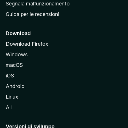
r
Segnala malfunzionamento
i
i
Guida per le recensioni
n
c
i
Download
p
Download Firefox
a
Windows
l
e
macOS
d
iOS
e
l
Android
s
Linux
i
All
t
o
M
Versioni di sviluppo