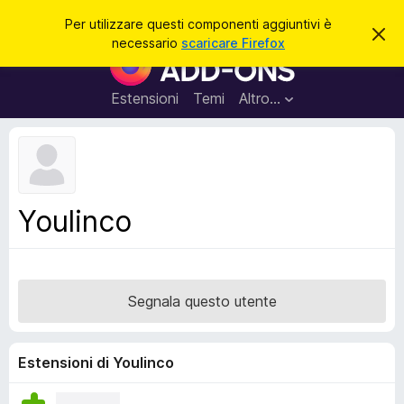
C
Accedi
Per utilizzare questi componenti aggiuntivi è
C
e
necessario
scaricare Firefox
h
C
r
i
o
u
c
d
m
Estensioni
Temi
Altro…
a
i
p
q
u
o
e
n
s
t
e
o
n
a
Youlinco
v
t
v
i
i
s
a
o
g
Segnala questo utente
g
i
u
Estensioni di Youlinco
n
t