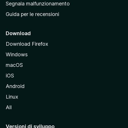
r
Segnala malfunzionamento
i
i
Guida per le recensioni
n
c
i
Download
p
Download Firefox
a
Windows
l
e
macOS
d
iOS
e
l
Android
s
Linux
i
All
t
o
M
Versioni di sviluppo