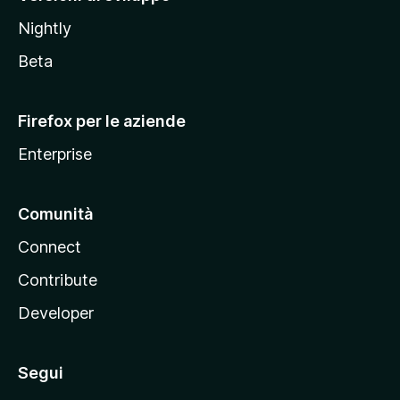
o
Nightly
z
i
Beta
l
l
Firefox per le aziende
a
Enterprise
Comunità
Connect
Contribute
Developer
Segui