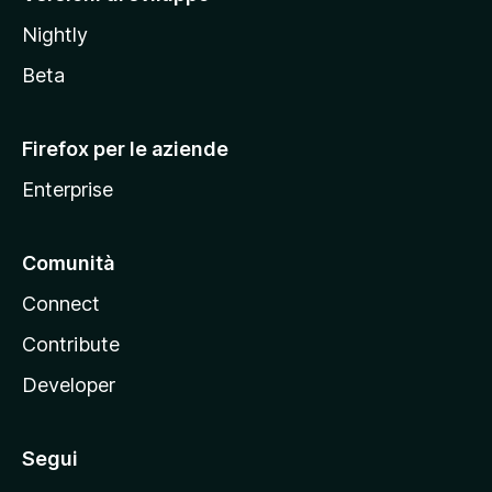
o
Nightly
z
i
Beta
l
l
Firefox per le aziende
a
Enterprise
Comunità
Connect
Contribute
Developer
Segui