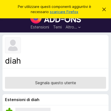
C
Accedi
Per utilizzare questi componenti aggiuntivi è
C
e
necessario
scaricare Firefox
h
C
r
i
o
u
c
d
m
Estensioni
Temi
Altro…
a
i
p
q
u
o
e
n
s
t
e
o
n
a
diah
v
t
v
i
i
s
a
o
g
Segnala questo utente
g
i
u
Estensioni di diah
n
t