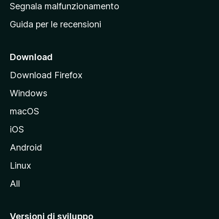
r
Segnala malfunzionamento
i
i
Guida per le recensioni
n
c
i
Download
p
Download Firefox
a
Windows
l
e
macOS
d
iOS
e
l
Android
s
Linux
i
All
t
o
M
Versioni di sviluppo