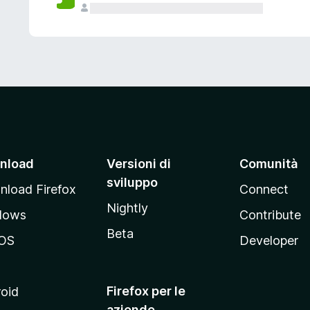
nload
Versioni di
Comunità
sviluppo
load Firefox
Connect
Nightly
dows
Contribute
Beta
OS
Developer
Firefox per le
oid
aziende