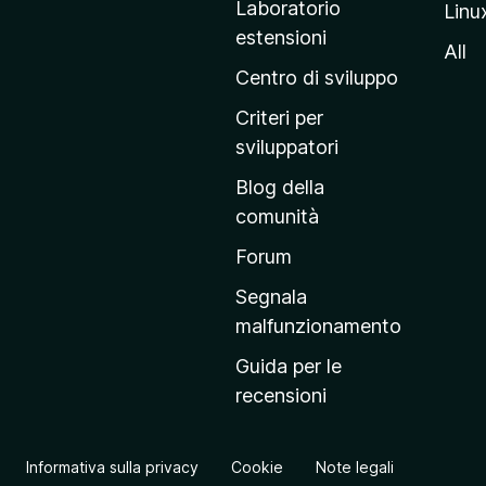
Laboratorio
Linu
i
estensioni
n
All
a
Centro di sviluppo
p
Criteri per
r
sviluppatori
i
Blog della
n
comunità
c
i
Forum
p
Segnala
a
malfunzionamento
l
Guida per le
e
recensioni
d
e
l
Informativa sulla privacy
Cookie
Note legali