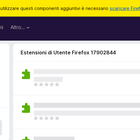
 utilizzare questi componenti aggiuntivi è necessario
scaricare Fire
mi
Altro…
Estensioni di Utente Firefox 17902844
N
o
n
c
i
s
N
o
o
n
n
o
c