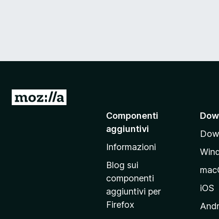
V
a
Componenti
Dow
i
aggiuntivi
Down
a
Informazioni
l
Win
l
Blog sui
mac
a
componenti
p
iOS
aggiuntivi per
a
Firefox
Andr
g