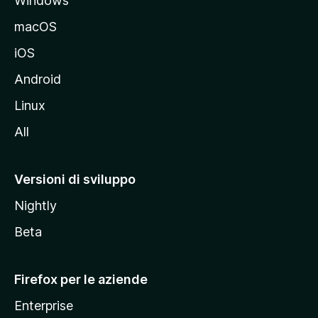
Windows
l
e
macOS
d
iOS
e
l
Android
s
Linux
i
All
t
o
M
Versioni di sviluppo
o
Nightly
z
i
Beta
l
l
Firefox per le aziende
a
Enterprise