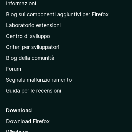
o
Informazioni
u
l
n
r
t
i
a
a
Blog sui componenti aggiuntivi per Firefox
a
v
p
z
Laboratorio estensioni
a
i
a
l
o
Centro di sviluppo
g
u
n
t
i
i
Criteri per sviluppatori
a
n
z
Blog della comunità
a
i
p
Forum
o
n
r
Segnala malfunzionamento
i
i
Guida per le recensioni
n
c
i
Download
p
Download Firefox
a