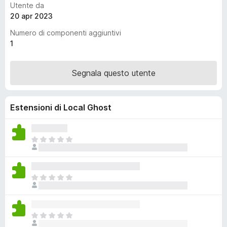
Utente da
i
20 apr 2023
v
Numero di componenti aggiuntivi
i
1
p
e
r
Segnala questo utente
F
i
r
Estensioni di Local Ghost
e
f
N
o
o
x
n
c
N
i
o
s
n
o
c
n
N
i
o