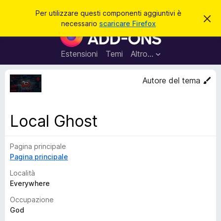
C
Accedi
Per utilizzare questi componenti aggiuntivi è
C
e
necessario
scaricare Firefox
h
C
r
i
o
u
c
d
m
Estensioni
Temi
Altro…
a
i
p
q
u
o
Autore del tema
e
n
s
t
e
o
n
a
Local Ghost
v
t
v
i
i
s
Pagina principale
a
o
Pagina principale
g
g
Località
i
Everywhere
u
Occupazione
n
God
t