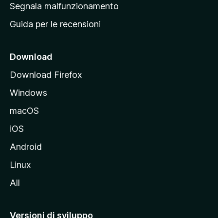
r
Segnala malfunzionamento
i
i
Guida per le recensioni
n
c
i
Download
p
Download Firefox
a
Windows
l
e
macOS
d
iOS
e
l
Android
s
Linux
i
All
t
o
M
Versioni di sviluppo