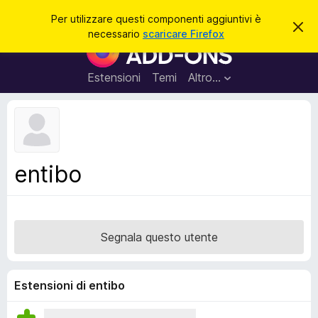
C
Accedi
Per utilizzare questi componenti aggiuntivi è
C
e
necessario
scaricare Firefox
h
C
r
i
o
u
c
d
m
Estensioni
Temi
Altro…
a
i
p
q
u
o
e
n
s
t
e
o
n
a
entibo
v
t
v
i
i
s
a
o
g
Segnala questo utente
g
i
u
Estensioni di entibo
n
t