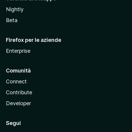
o
Nightly
z
i
Beta
l
l
Firefox per le aziende
a
Enterprise
Comunità
Connect
Contribute
Developer
Segui