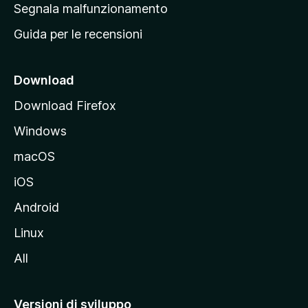
r
Segnala malfunzionamento
i
i
Guida per le recensioni
n
c
i
Download
p
Download Firefox
a
Windows
l
e
macOS
d
iOS
e
l
Android
s
Linux
i
All
t
o
M
Versioni di sviluppo