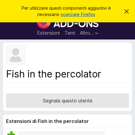
C
Accedi
Per utilizzare questi componenti aggiuntivi è
C
e
necessario
scaricare Firefox
h
C
r
i
o
u
c
d
m
Estensioni
Temi
Altro…
a
i
p
q
u
o
e
n
s
t
e
o
n
a
Fish in the percolator
v
t
v
i
i
s
a
o
g
Segnala questo utente
g
i
u
Estensioni di Fish in the percolator
n
t