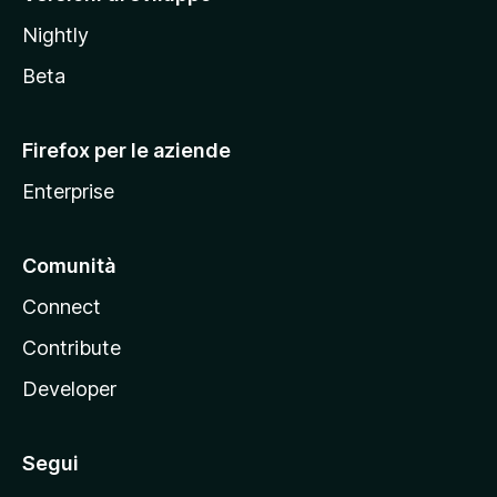
o
Nightly
z
i
Beta
l
l
Firefox per le aziende
a
Enterprise
Comunità
Connect
Contribute
Developer
Segui