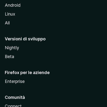
l
Android
s
Linux
i
All
t
o
M
Versioni di sviluppo
o
Nightly
z
i
Beta
l
l
Firefox per le aziende
a
Enterprise
Comunità
Connect