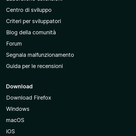
i
a
l
o
Centro di sviluppo
g
u
n
t
i
i
Criteri per sviluppatori
a
n
z
Blog della comunità
a
i
p
Forum
o
n
r
Segnala malfunzionamento
i
i
Guida per le recensioni
n
c
i
Download
p
Download Firefox
a
Windows
l
e
macOS
d
iOS
e