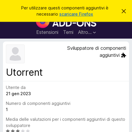
C
Accedi
Per utilizzare questi componenti aggiuntivi è
C
e
necessario
scaricare Firefox
h
C
r
i
o
u
c
d
m
Estensioni
Temi
Altro…
a
i
p
q
u
o
Sviluppatore di componenti
e
n
s
aggiuntivi
t
e
o
n
a
Utorrent
v
t
v
i
i
s
Utente da
a
o
21 gen 2023
g
g
Numero di componenti aggiuntivi
i
1
u
Media delle valutazioni per i componenti aggiuntivi di questo
n
sviluppatore
t
V