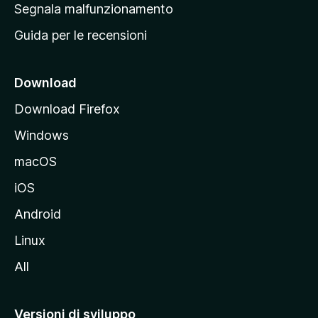
r
Segnala malfunzionamento
i
i
Guida per le recensioni
n
c
i
Download
p
Download Firefox
a
Windows
l
e
macOS
d
iOS
e
l
Android
s
Linux
i
All
t
o
M
Versioni di sviluppo