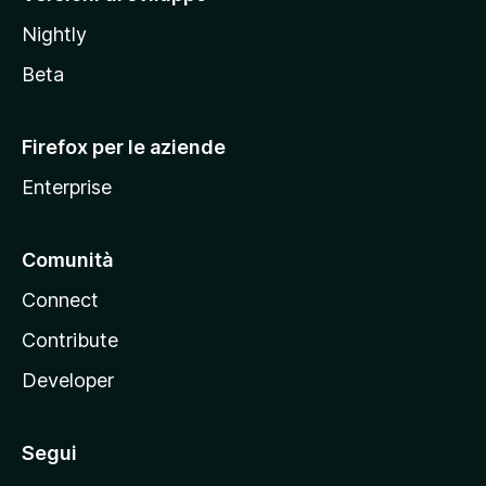
o
Nightly
z
i
Beta
l
l
Firefox per le aziende
a
Enterprise
Comunità
Connect
Contribute
Developer
Segui