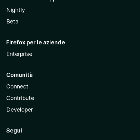
o
Nightly
z
i
Beta
l
l
Firefox per le aziende
a
Enterprise
Comunità
Connect
Contribute
Developer
Segui