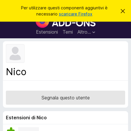
C
Accedi
Per utilizzare questi componenti aggiuntivi è
C
e
necessario
scaricare Firefox
h
C
r
i
o
u
c
d
m
Estensioni
Temi
Altro…
a
i
p
q
u
o
e
n
s
t
e
o
n
a
Nico
v
t
v
i
i
s
a
o
g
Segnala questo utente
g
i
u
Estensioni di Nico
n
t