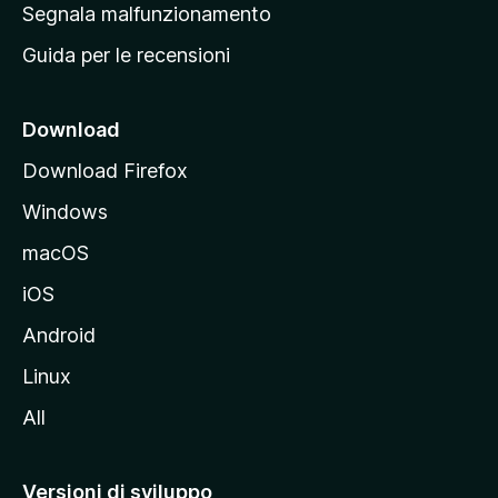
r
Segnala malfunzionamento
i
i
Guida per le recensioni
n
c
i
Download
p
Download Firefox
a
Windows
l
e
macOS
d
iOS
e
l
Android
s
Linux
i
All
t
o
M
Versioni di sviluppo