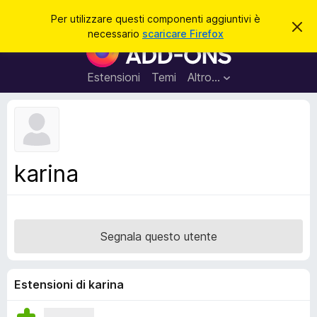
C
Accedi
Per utilizzare questi componenti aggiuntivi è
C
e
necessario
scaricare Firefox
h
C
r
i
o
u
c
d
m
Estensioni
Temi
Altro…
a
i
p
q
u
o
e
n
s
t
e
o
n
a
karina
v
t
v
i
i
s
a
o
g
Segnala questo utente
g
i
u
Estensioni di karina
n
t