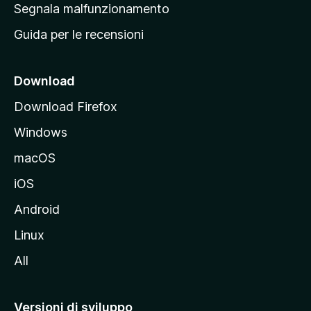
r
Segnala malfunzionamento
i
i
Guida per le recensioni
n
c
i
Download
p
Download Firefox
a
Windows
l
e
macOS
d
iOS
e
l
Android
s
Linux
i
All
t
o
M
Versioni di sviluppo