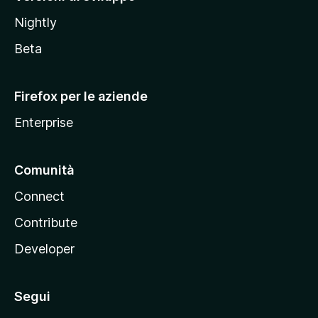
o
Nightly
z
i
Beta
l
l
Firefox per le aziende
a
Enterprise
Comunità
Connect
Contribute
Developer
Segui