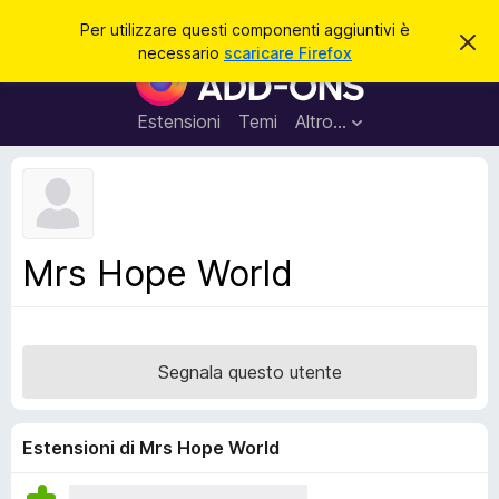
C
Accedi
Per utilizzare questi componenti aggiuntivi è
C
e
necessario
scaricare Firefox
h
C
r
i
o
u
c
d
m
Estensioni
Temi
Altro…
a
i
p
q
u
o
e
n
s
t
e
o
n
a
Mrs Hope World
v
t
v
i
i
s
a
o
g
Segnala questo utente
g
i
u
Estensioni di Mrs Hope World
n
t