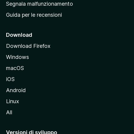
r
Segnala malfunzionamento
i
i
Guida per le recensioni
n
c
i
Download
p
Download Firefox
a
Windows
l
e
macOS
d
iOS
e
l
Android
s
Linux
i
All
t
o
M
Versioni di sviluppo