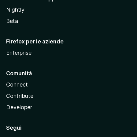
o
Nightly
z
i
Beta
l
l
Firefox per le aziende
a
Enterprise
Comunità
Connect
Contribute
Developer
Segui