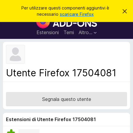
C
Accedi
Per utilizzare questi componenti aggiuntivi è
C
e
necessario
scaricare Firefox
h
C
r
i
o
u
c
d
m
Estensioni
Temi
Altro…
a
i
p
q
u
o
e
n
s
t
e
o
n
a
Utente Firefox 17504081
v
t
v
i
i
s
a
o
g
Segnala questo utente
g
i
u
Estensioni di Utente Firefox 17504081
n
t