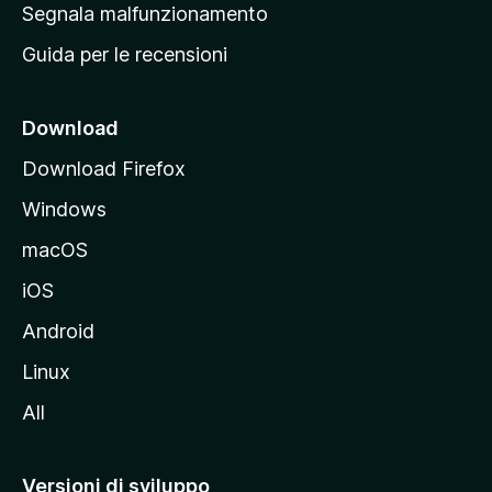
r
Segnala malfunzionamento
i
i
Guida per le recensioni
n
c
i
Download
p
Download Firefox
a
Windows
l
e
macOS
d
iOS
e
l
Android
s
Linux
i
All
t
o
M
Versioni di sviluppo