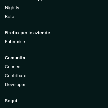
o
Nightly
z
i
Beta
l
l
Firefox per le aziende
a
Enterprise
Comunità
Connect
Contribute
Developer
Segui