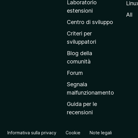
Laboratorio
Linu
i
estensioni
n
All
a
Centro di sviluppo
p
Criteri per
r
sviluppatori
i
Blog della
n
comunità
c
i
Forum
p
Segnala
a
malfunzionamento
l
Guida per le
e
recensioni
d
e
l
Informativa sulla privacy
Cookie
Note legali