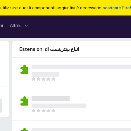
 utilizzare questi componenti aggiuntivi è necessario
scaricare Fire
mi
Altro…
Estensioni di اتباع بينتريتست
N
o
n
c
i
s
N
o
o
n
n
o
c