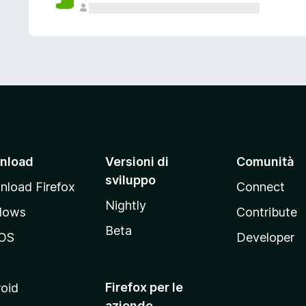
nload
Versioni di
Comunità
sviluppo
load Firefox
Connect
Nightly
dows
Contribute
Beta
OS
Developer
Firefox per le
oid
aziende