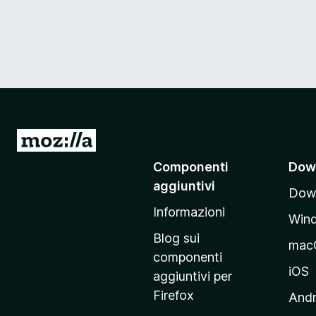
V
a
Componenti
Dow
i
aggiuntivi
Down
a
Informazioni
l
Win
l
Blog sui
mac
a
componenti
p
iOS
aggiuntivi per
a
Firefox
Andr
g