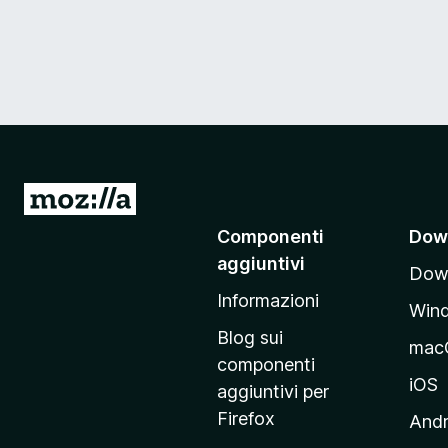
V
a
Componenti
Dow
i
aggiuntivi
Down
a
Informazioni
l
Win
l
Blog sui
mac
a
componenti
p
iOS
aggiuntivi per
a
Firefox
Andr
g