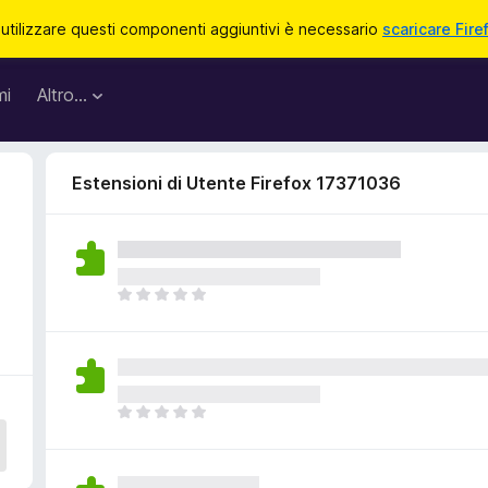
 utilizzare questi componenti aggiuntivi è necessario
scaricare Fire
mi
Altro…
Estensioni di Utente Firefox 17371036
N
o
n
c
i
s
N
o
o
n
n
o
c