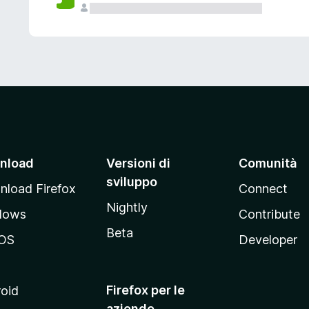
nload
Versioni di
Comunità
sviluppo
load Firefox
Connect
Nightly
dows
Contribute
Beta
OS
Developer
Firefox per le
oid
aziende