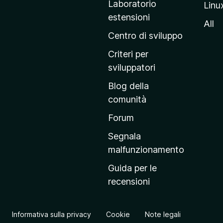
Laboratorio
Linu
i
estensioni
n
All
a
Centro di sviluppo
p
Criteri per
r
sviluppatori
i
Blog della
n
comunità
c
i
Forum
p
Segnala
a
malfunzionamento
l
Guida per le
e
recensioni
d
e
l
Informativa sulla privacy
Cookie
Note legali